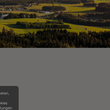
eten,
okies
llungen