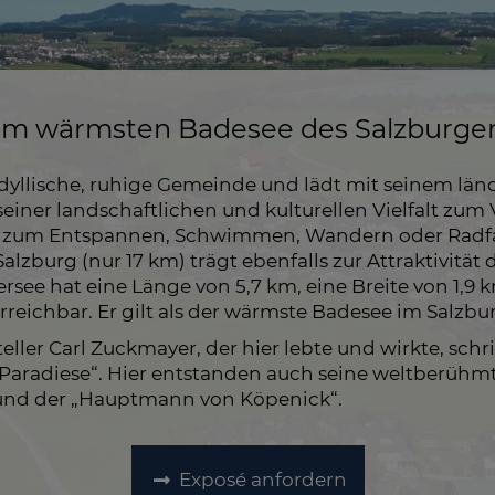
m wärmsten Badesee des Salzburge
idyllische, ruhige Gemeinde und lädt mit seinem lä
iner landschaftlichen und kulturellen Vielfalt zum 
ich zum Entspannen, Schwimmen, Wandern oder Radf
Salzburg (nur 17 km) trägt ebenfalls zur Attraktivität 
see hat eine Länge von 5,7 km, eine Breite von 1,9
reichbar. Er gilt als der wärmste Badesee im Salzbu
teller Carl Zuckmayer, der hier lebte und wirkte, sch
 Paradiese“. Hier entstanden auch seine weltberühm
und der „Hauptmann von Köpenick“.
Exposé anfordern