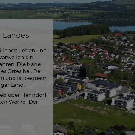
r Landes
ndlichen Leben und
Verweilen ein –
ahren. Die Nähe
des Ortes bei. Der
 km und ist bequem
rger Land.
rieb über Henndorf
ten Werke „Der