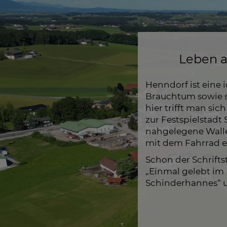
Leben a
Henndorf ist eine 
Brauchtum sowie se
hier trifft man s
zur Festspielstadt 
nahgelegene Waller
mit dem Fahrrad er
Schon der Schrifts
„Einmal gelebt im
Schinderhannes“ 